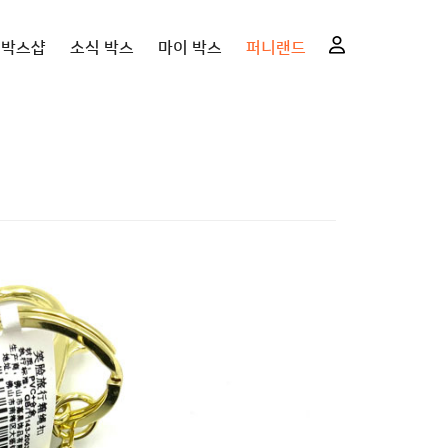
니박스샵
소식 박스
마이 박스
퍼니랜드