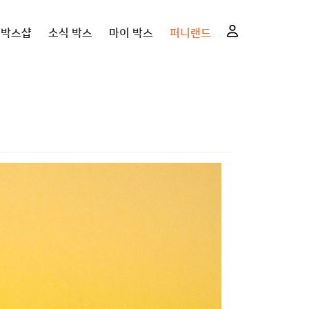
니박스샵
소식 박스
마이 박스
퍼니랜드